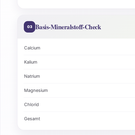
Basis-Mineralstoff-Check
03
Calcium
Kalium
Natrium
Magnesium
Chlorid
Gesamt