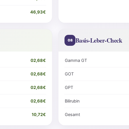
46,93€
Basis-Leber-Check
08
02,68€
Gamma GT
02,68€
GOT
02,68€
GPT
02,68€
Bilirubin
10,72€
Gesamt