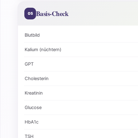
Basis-Check
05
Blutbild
Kalium (nüchtern)
GPT
Cholesterin
Kreatinin
Glucose
HbA1c
TSH