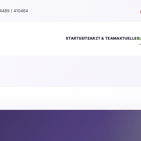
4489 / 410464
STARTSEITE
ARZT & TEAM
AKTUELLES